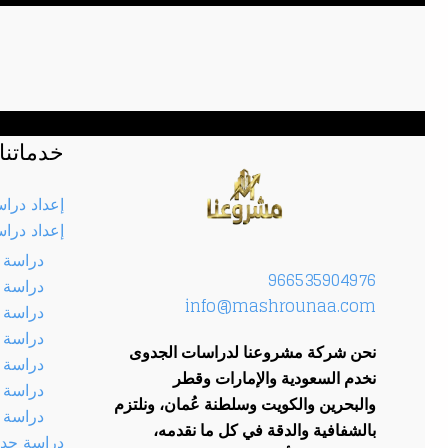
خدماتنا
إعداد درا
إعداد درا
دراسة 
966535904976
دراسة 
info@mashrounaa.com
دراسة 
دراسة 
نحن شركة مشروعنا لدراسات الجدوى
دراسة 
نخدم السعودية والإمارات وقطر
دراسة 
والبحرين والكويت وسلطنة عُمان، ونلتزم
دراسة 
بالشفافية والدقة في كل ما نقدمه،
دراسة جدو