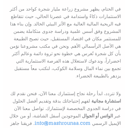
في الختام، يظهر مشروع زراعة مليار شجرة كواحد من أكثر
الاستثمارات ذكاءً واستدامة في عصرنا الحالي، حيث تتقاطع
فيه الربحية المالية العالية مع الأثر البيئي الخالد. وإن بناء هذا
المشروع وفق أسس علمية ودراسة جدوى متكاملة يضمن
للمستثمر مكان في اقتصاد المستقبل، حيث تصبح الطبيعة
هي الأصل الرأسمالي الأهم. ونحن في مكتب مشروعنا نؤمن
بأن كل شجرة تُغرس هي خطوة نحو ثروة دائمة وعالم أكثر
اخضراراً، وندعوك لاستغلال هذه الفرصة الاستثمارية التي
تجمع بين نماء المال وسلامة الكوكب، لنكتب معاً مستقبل
يزدهر بالطبيعة الخضراء.
ولا تتردد، ابدأ رحلة نجاح إستثمارك معنا الآن، فنحن نقدم لك
استشارة مجانية
لفهم إحتياجاتك بدقة وتقديم أفضل الحلول
في دراسة الجدوى المخصصة لإستثمارك. تواصل معنا الآن
عبر
الواتس أو الجوال
الموجودين أسفل الشاشة، أو من خلال
الإيميل الرسمي
info@mashrounaa.com
.
فريقنا جاهز