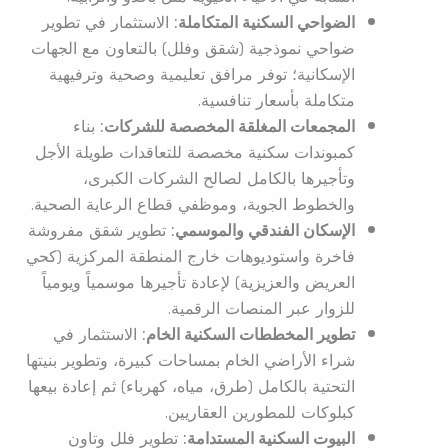
الضواحي السكنية المتكاملة:
الاستثمار في تطوير
ضواحي نموذجية (شقق وفلل) بالتعاون مع الجهات
الإسكانية؛ توفر مرافق تعليمية وصحية وترفيهية
متكاملة بأسعار تنافسية.
المجمعات المغلقة المخصصة للشركات:
بناء
كمبوندات سكنية مخصصة للتعاقدات طويلة الأجل
وتأجيرها بالكامل لصالح الشركات الكبرى،
والخطوط الجوية، وموظفي قطاع الرعاية الصحية.
الإسكان الفندقي والموسمي:
تطوير شقق مفروشة
فاخرة واستوديوهات خارج المنطقة المركزية (كحي
العريض والعزيزية) لإعادة تأجيرها موسمياً ويومياً
للزوار عبر المنصات الرقمية.
تطوير المخططات السكنية الخام:
الاستثمار في
شراء الأراضي الخام بمساحات كبيرة، وتطوير بنيتها
التحتية بالكامل (طرق، مياه، كهرباء) ثم إعادة بيعها
كبلوكات للمطورين العقاريين.
البيوت السكنية المستدامة:
تطوير فلل وتاون