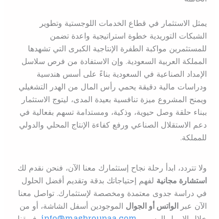
يمثل الاستثمار في قطاع الخدمات اللوجستية وتطوير
الشبكات التوريدية خطوة استراتيجية واعدة تضمن
للمستثمرين مواكبة الطفرة الإنتاجية الكبرى التي تشهدها
المملكة العربية السعودية. وإن الاستفادة من فرص سلاسل
الإمداد الصناعية في السعودية بناءً على أسس هندسية
ودراسات مالية دقيقة يحمي رأس المال من الهدر التشغيلي
ويمنح المشروع ميزة تنافسية بعيدة المدى، ليتوج الاستثمار
ببناء حلقة وصل حيوية، وذكية، ومستدامة تسهم بفعالية في
دعم الاستقلال الصناعي ورفع كفاءة الإنتاج المحلي والدولي
للمملكة.
ولا تتردد، ابدأ رحلة نجاح إستثمارك معنا الآن، فنحن نقدم لك
استشارة مجانية
لفهم إحتياجاتك بدقة وتقديم أفضل الحلول
في دراسة جدوى معتمدة ومخصصة لإستثمارك. تواصل معنا
الآن عبر
الواتس أو الجوال
الموجودين أسفل الشاشة، أو من
خلال الإيميل الرسمي
info@mashrounaa.com
.
فريقنا