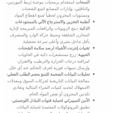
السحاب
: استخدام برمجيات موحدة تربط الموردين،
والناقلين، وإدارات المصانع لتتبع الشحنات
ومستويات المخزون لحظياً لمنع انقطاع المواد.
أنظمة التخزين والاسترجاع الآلي بالمستودعات
الذكية
: دمج الروبوتات والرافعات المبرمجة لإدارة
المخازن الشاهقة وضبط حركة الوارد والمنصرف
بأقل تداخل بشري وأعلى سرعة تشغيلية.
تقنيات إنترنت الأشياء لرصد سلامة الشحنات
الحيوية
: زرع مستشعرات ذكية في الحاويات
لمراقبة درجات الحرارة والترطيب والاهتزاز،
وإرسال تنبيهات فورية لغرف التحكم عند أي خلل.
تحليلات البيانات الضخمة للتنبؤ بحجم الطلب الفعلي
:
معالجة البيانات التاريخية لحركات السوق ومعدلات
الاستهلاك لتحديد كميات الشراء المثالية وتفادي
تكدس المخزون أو نقص المواد الخام.
الأمن السيبراني لحماية قنوات التبادل اللوجستي
:
تطبيق البروتوكولات المعتمدة لحماية البيانات