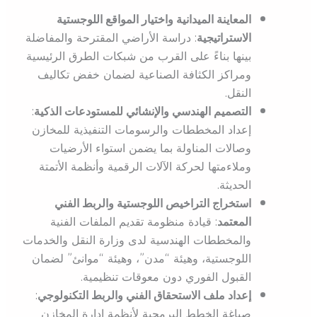
المعاينة الميدانية واختيار المواقع اللوجستية
الاستراتيجية
: دراسة الأراضي المقترحة والمفاضلة
بينها بناءً على القرب من شبكات الطرق الرئيسية
ومراكز الكثافة الصناعية لضمان خفض تكاليف
النقل.
التصميم الهندسي والإنشائي للمستودعات الذكية
:
إعداد المخططات والرسومات التنفيذية للمخازن
وصالات المناولة بما يضمن استواء الأرضيات
وملاءمتها لحركة الآلات الرقمية وأنظمة الأتمتة
الحديثة.
استخراج التراخيص اللوجستية والربط الفني
المعتمد
: قيادة منظومة تقديم الملفات الفنية
والمخططات الهندسية لدى وزارة النقل والخدمات
اللوجستية، وهيئة “مدن”، وهيئة “موانئ” لضمان
القبول الفوري دون معوقات تنظيمية.
إعداد ملف الاستحقاق الفني والربط التكنولوجي
:
صياغة الخطط البرمجية لأنظمة إدارة المخازن