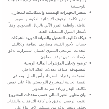
اللوجستية.
تسعير التجهيزات الهندسية والميكانيكية للمخازن
:
تقدير تكلفة الرفوف الإنشائية الذكية، والسيور
الناقلة، وأنظمة الفرز الآلي بالريال السعودي وفقاً
لأسعار السوق التشغيلية الحية.
هيكلة تكاليف التشغيل والصيانة الدورية للشبكات
:
حساب الأجور الفنية، مصاريف الطاقة، وتكاليف
التحديث البرمجي السنوي لضمان استمرارية تدفق
الإمدادات بدون توقف مفاجئ.
توضيح وتحليل المؤشرات المالية الربحية
المستهدفة
: صياغة معدلات العائد الداخلي
المتوقعة، وفترات استرداد رأس المال، وصافي
القيمة الحالية للمشروع اللوجستي بناءً على خفض
تكاليف الهدر وزيادة سرعة التدوير.
بيان معايير التغير المالي حسب محددات المشروع
:
التنويه الرقمي الدقيق بأن كافة التدفقات والنفقات
تختلف وتتغير بدقة من مستثمر لآخر بناءً على