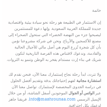
خاتمة
إن الاستثمار في الطبيعة هو رحلة نحو سيادة بيئية واقتصادية
جديدة للمملكة العربية السعودية. وإنها دعوة للمستثمرين
ليصبحوا جزء من النهضة الخضراء التي ستحول الصحراء إلى
مصنع للأكسجين والأرباح. ونحن في شركة مشروعنا نؤمن
بأن كل شجرة تُزرع اليوم هي أصل مالي للأجيال الحالية
والقادمة، وندعوك لاقتناص هذه الفرصة التاريخية لتكون
شريك في بناء إرث مستدام يفخر به الوطن وتنمو به الثروات.
ولا تتردد، ابدأ رحلة نجاح إستثمارك معنا الآن، فنحن نقدم لك
استشارة مجانية
لفهم إحتياجاتك بدقة وتقديم أفضل الحلول
في دراسة الجدوى المخصصة لإستثمارك. تواصل معنا الآن
عبر
الواتس أو الجوال
الموجودين أسفل الشاشة، أو من خلال
الإيميل الرسمي
info@mashrounaa.com
.
فريقنا جاهز
لدعمك بكل احترافية.