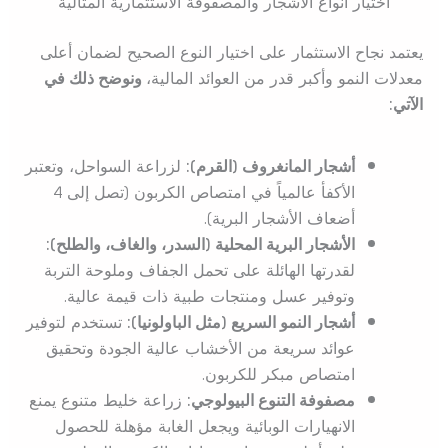
اختيار أنواع الأشجار والمصفوفة الاستثمارية المثالية
يعتمد نجاح الاستثمار على اختيار النوع الصحيح لضمان أعلى
معدلات النمو وأكبر قدر من العوائد المالية،
ونوضح ذلك في
الآتي:
أشجار المانغروف (القرم):
لزراعة السواحل، وتعتبر
الأكفأ عالمياً في امتصاص الكربون (تصل إلى 4
أضعاف الأشجار البرية).
الأشجار البرية المحلية (السدر، والغاف، والطلح):
لقدرتها الهائلة على تحمل الجفاف وملوحة التربة
وتوفير عسل ومنتجات طبية ذات قيمة عالية.
أشجار النمو السريع (مثل الباولونيا):
تستخدم لتوفير
عوائد سريعة من الأخشاب عالية الجودة وتحقيق
امتصاص مبكر للكربون.
مصفوفة التنوع البيولوجي:
زراعة خليط متنوع يمنع
الانهيارات الوبائية ويجعل الغابة مؤهلة للحصول