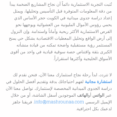
تُثبت التجربة الاستثمارية دائماً أن نجاح المشاريع الضخمة يبدأ
من دقة المعلومات المتوفرة قبل التأسيس وتحليلها، ويمثل
إعداد دراسة جدوى ميدانية في الكويت حجر الأساس الذي
يحمي رؤوس الأموال المليونية من العشوائية ويوجهها نحو
الفرص الاستثمارية الأكثر ربحية وأماناً واستدامة. وإن النزول
إلى أرض الواقع وتحليل المعطيات الاقتصادية بشكل حي يمنح
المستثمر رؤية مستقبلية واضحة تمكنه من قيادة منشأته
الكبرى بثقة واقتناص حصة سوقية قيادية في واحد من أقوى
الأسواق الخليجية وأكثرها استقراراً.
لا تتردد، ابدأ رحلة نجاح استثمارك معنا الآن، فنحن نقدم لك
استشارة مجانية
لفهم احتياجاتك بدقة وتقديم أفضل الحلول في
دراسة الجدوى الميدانية المخصصة لإستثمارك. تواصل معنا الآن
عبر
الواتس
أو
الهاتف
الموجودين أسفل الشاشة، أو من خلال
الإيميل الرسمي
info@mashrounaa.com
. فريقنا جاهز
لدعمك بكل احترافية.