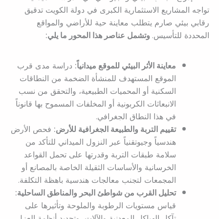
تواجه المشاريع الاستثمارية الكبرى في دولة الكويت تدقيق
رقابي بيئي صارم يتطلب معاينة حية للأراضي والمواقع
المحددة للتأسيس.
وتشمل عناصر هذا المحور ما يلي:
معاينة الأثر البيئي للموقع ميدانياً:
دراسة مدى قرب
الموقع المستهدف للمنشأة الضخمة من النطاقات
السكنية أو المحميات الطبيعية، والتحقق من نسب
الانبعاثات الكربونية أو المخلفات المسموح بها قانوناً
في هذا النطاق الجغرافي.
تقييم التربة والطبيعة الجغرافية للأرض:
فحص الأرض
هندسياً وجيوتقنياً عبر النزول الميداني للتأكد من
سلامة طبقات التربة وقدرتها على تحمل القواعد
الخرسانية والأساسات الثقيلة الخاصة بالمصانع أو
المجمعات لتجنب معالجات هندسية باهظة التكلفة.
تحليل القرب من شواطئ البحر والمناطق الساحلية:
قياس مستويات الرطوبة والملوحة وتأثيرها على
تآكل الهياكل المعدنية والآلات، وتحديد أنظمة العزل