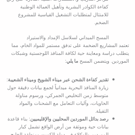
كفاءة الكوادر البشرية وتأهيل العمالة الوطنية
للامتثال لمتطلبات التشغيل القياسية للمشروع
الضخم.
المسح الميداني لسلاسل الإمداد والاستيراد
تعتمد المشاريع الضخمة على تدفق مستمر للمواد الخام، مما
يتطلب دراسة ومعاينة حية لكافة المنافذ اللوجستية وشبكات
الموردين. ويتضمن المسح
ما يلي:
تقدير كفاءة الشحن عبر ميناء الشويخ وميناء الشعيبة:
زيارة المنافذ البحرية ميدانياً لجمع بيانات دقيقة حول
متوسط زمن التخليص الجمركي، ورسوم مناولة
الحاويات، وآليات التعامل مع الشحنات والمواد
الثقيلة.
رصد بدائل الموردين المحليين والإقليميين:
بناء قاعدة
بيانات حية وموثقة من أرض الواقع تشمل كبار
الموردين والوكلاء في دولة الكويت ومنطقة الخليج