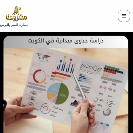
خطي
لى
لمحتوى
مسارك للنمو والتوسع