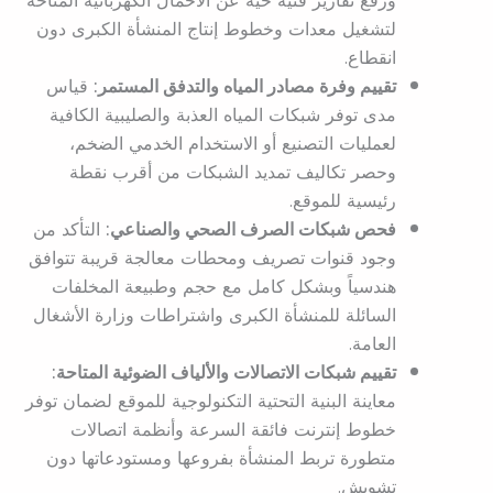
ورفع تقارير فنية حية عن الأحمال الكهربائية المتاحة
لتشغيل معدات وخطوط إنتاج المنشأة الكبرى دون
انقطاع.
تقييم وفرة مصادر المياه والتدفق المستمر:
قياس
مدى توفر شبكات المياه العذبة والصليبية الكافية
لعمليات التصنيع أو الاستخدام الخدمي الضخم،
وحصر تكاليف تمديد الشبكات من أقرب نقطة
رئيسية للموقع.
فحص شبكات الصرف الصحي والصناعي:
التأكد من
وجود قنوات تصريف ومحطات معالجة قريبة تتوافق
هندسياً وبشكل كامل مع حجم وطبيعة المخلفات
السائلة للمنشأة الكبرى واشتراطات وزارة الأشغال
العامة.
تقييم شبكات الاتصالات والألياف الضوئية المتاحة:
معاينة البنية التحتية التكنولوجية للموقع لضمان توفر
خطوط إنترنت فائقة السرعة وأنظمة اتصالات
متطورة تربط المنشأة بفروعها ومستودعاتها دون
تشويش.