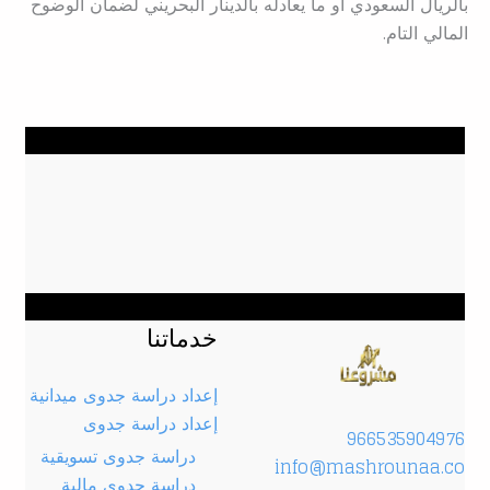
بالريال السعودي أو ما يعادله بالدينار البحريني لضمان الوضوح
المالي التام.
خدماتنا
إعداد دراسة جدوى ميدانية
إعداد دراسة جدوى
966535904976
دراسة جدوى تسويقية
info@mashrounaa.co
دراسة جدوى مالية