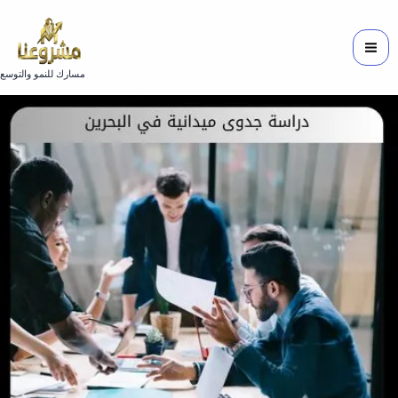
خطي
لى
لمحتوى
مسارك للنمو والتوسع