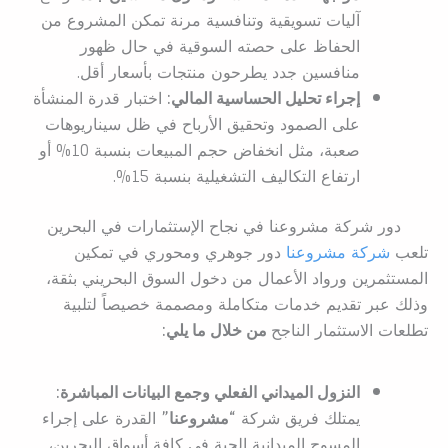
آليات تسويقية وتنافسية مرنة تمكن المشروع من
الحفاظ على حصته السوقية في حال ظهور
منافسين جدد يطرحون منتجات بأسعار أقل.
إجراء تحليل الحساسية المالي:
اختبار قدرة المنشأة
على الصمود وتحقيق الأرباح في ظل سيناريوهات
صعبة، مثل انخفاض حجم المبيعات بنسبة 10% أو
ارتفاع التكاليف التشغيلية بنسبة 15%.
دور شركة مشروعنا في نجاح الإستثمارات في البحرين
تلعب
شركة مشروعنا
دور جوهري ومحوري في تمكين
المستثمرين ورواد الأعمال من دخول السوق البحريني بثقة،
وذلك عبر تقديم خدمات متكاملة ومصممة خصيصاً لتلبية
تطلعات الاستثمار الناجح
من خلال ما يلي:
النزول الميداني الفعلي وجمع البيانات المباشرة:
يمتلك فريق شركة
“مشروعنا”
القدرة على إجراء
المسوح الميدانية الحية في كافة أسواق البحرين،