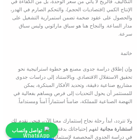
التكاليف. فالربح لا يأتي من سعر الوحدة، بل من الكفاءة في
الإنتاج الكمي (اقتصاديات الحجم)، والتحكم الصارم في الهدر،
والحصول على عقود ضخمة تضمن استمرارية التشغيل على
مدار الساعة. والنجاح هنا هو سباق ماراثوني وليس سباق
سرعة.
خاتمة
وإن إطلاق دراسة جدوى مصنع هو خطوة استراتيجية نحو
تحقيق الاستقلال الاقتصادي. وبالاستناد إلى دراسات جدوى
مشاريع صناعية دقيقة، وتحديد الأفكار المبتكرة، يمكن
للمستثمر أن يحول التحديات إلى فرص ويساهم بفعالية في
النهضة الصناعية للمملكة، ضامناً استثماراً آمناً ومستداماً.
ولا تتردد، ابدأ رحلة نجاح إستثمارك معنا الآن، فنحن نقدم لك
استشارة مجانية
لفهم إحتياجاتك بدقة وتقديم أفضل الحلول
تواصل واتساب
في دراسة الجدوى المخصصة لإستثمارك. تواصل معنا الآن