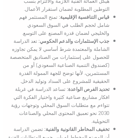
هيكل العمالة الفنية اللازمة والالتزام بنسب
التوطين المطلوبة لضمان استقرار الأعمال.
قياس التنافسية الإقليمية:
تمنح المستثمر فهم
شامل لحجم الطلب في السوق السعودي
والخليجي لضمان قدرة المصنع على التوسع.
جذب الإستثمارات والدعم الحكومي:
تعد الدراسة
الشاملة والمعتمدة شرط أساسي لا يمكن تجاوزه
للحصول على إستثمارات من الصناديق المتخصصة
(كصندوق التنمية الصناعية السعودي) أو من
المستثمرين، لأنها توضح للجهة الممولة القدرة
الحقيقية للمشروع على السداد وتوليد الدخل.
تحديد الفرص الواعدة:
تساعد الدراسة في غربلة
افكار مشاريع صناعية كثيرة واختيار الفكرة التي
تتواءم مع متطلبات السوق المحلي وتوجهات رؤية
2030 نحو تعميق المحتوى المحلي والصناعات
التحويلية.
تخفيف المخاطر القانونية والفنية:
تضمن الدراسة
أن المصنع المخطط له يلبي جميع المتطلبات الفنية