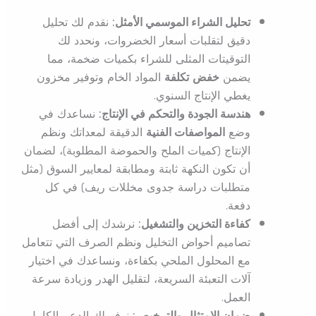
تحليل الشراء الموسمي الأمثل:
نقدم لك تحليل
دقيق لتقلبات أسعار الخضروات، ونحدد لك
التوقيتات المثلى للشراء بكميات ضخمة، مما
يضمن
خفض
تكلفة
المواد الخام وتوفير مخزون
يغطي الإنتاج السنوي.
هندسة الجودة والتحكم في الإنتاج:
نساعدك في
وضع
المواصفات الفنية
الدقيقة لمعداتك ونظم
الإنتاج (كميات الملح والحموضة المطلوبة)، لضمان
أن تكون النكهة ثابتة ومطابقة لمعايير السوق (مثل
متطلبات دراسة جدوى مخللات ريف) في كل
دفعة.
كفاءة التخزين والتشغيل:
نرشدك إلى أفضل
تصاميم أحواض التخليل ونظم الصرف التي تتعامل
مع المحلول الملحي بكفاءة، ونساعدك في اختيار
آلات التعبئة السريعة، لتقليل الهدر وزيادة سرعة
العمل.
ضمان الامتثال والترخيص:
نوفر لك الدعم الكامل