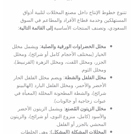
تتنوع خطوط الإنتاج داخل مصنع المخللات لتلبية أذواق
المستهلكين وخدمة قطاع الأفراد والمطاعم في السوق
السعودي، وتصنف المنتجات الأساسية
إلى القائمة التالية:
مخلل الخضراوات الورقية والصلبة:
ويشمل مخلل
الخيار (بمختلف الأحجام كامل أو شرائح)، ومخلل
الجزر، ومخلل اللفت، ومخلل الزهرة (القرنبيط)،
ومخلل الثوم.
مخلل الفلفل والشطة:
ويضم مخلل الفلفل الحار
الأخضر والأحمر، ومخلل الفلفل البارد (الهالبينو
شرائح)، والشطة المطحونة المخللة (المعبأة في
عبوات زجاجية أو جالونات).
مخلل الزيتون المُصنع:
ويشمل الزيتون الأخضر
والأسود (كامل، منزوع النوى، أو شرائح)، والزيتون
المحشي بالجزر أو الفلفل.
المخللات المشكلة (المشكل):
وهي الخلطات