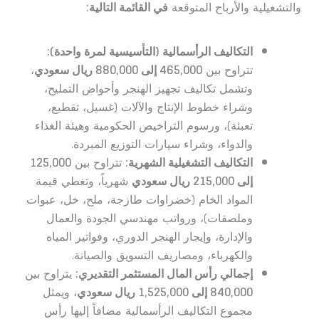
والتشغيلية والأرباح المتوقعة
في القائمة التالية:
التكاليف الرأسمالية (التأسيسية لمرة واحدة):
تتراوح بين
465,000 إلى 880,000 ريال سعودي
،
وتشمل تكاليف تجهيز الهنجر وأحواض التمليح،
وشراء خطوط الإنتاج والآلات (غسيل، تقطيع،
تعبئة)، ورسوم التراخيص الحكومية وهيئة الغذاء
والدواء، وشراء سيارات التوزيع المبردة.
التكاليف التشغيلية الشهرية:
تتراوح بين
125,000
إلى 215,000 ريال سعودي
شهرياً، وتغطي قيمة
المواد الخام (خضراوات طازجة، ملح، خل، عبوات
وملصقات)، ورواتب مهندسي الجودة والعمال
والإدارة، وإيجار الهنجر الدوري، وفواتير المياه
والكهرباء، ومصاريف التسويق والصيانة.
إجمالي رأس المال المستثمر التقديري:
يتراوح بين
840,000 إلى 1,525,000 ريال سعودي
، ويمثل
مجموع التكاليف الرأسمالية مضافاً إليها رأس