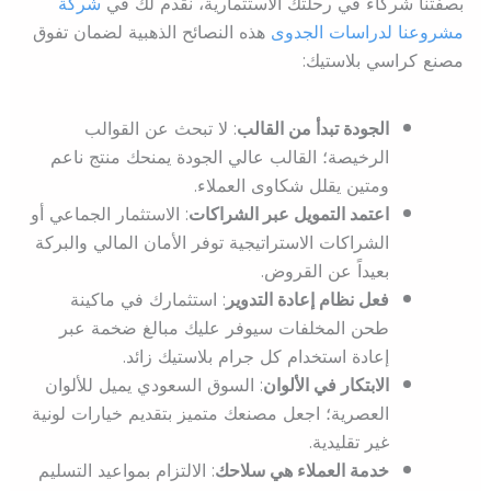
بصفتنا شركاء في رحلتك الاستثمارية، نقدم لك في
شركة
مشروعنا لدراسات الجدوى
هذه النصائح الذهبية لضمان تفوق
مصنع كراسي بلاستيك:
الجودة تبدأ من القالب
: لا تبحث عن القوالب
الرخيصة؛ القالب عالي الجودة يمنحك منتج ناعم
ومتين يقلل شكاوى العملاء.
اعتمد التمويل عبر الشراكات
: الاستثمار الجماعي أو
الشراكات الاستراتيجية توفر الأمان المالي والبركة
بعيداً عن القروض.
فعل نظام إعادة التدوير
: استثمارك في ماكينة
طحن المخلفات سيوفر عليك مبالغ ضخمة عبر
إعادة استخدام كل جرام بلاستيك زائد.
الابتكار في الألوان
: السوق السعودي يميل للألوان
العصرية؛ اجعل مصنعك متميز بتقديم خيارات لونية
غير تقليدية.
خدمة العملاء هي سلاحك
: الالتزام بمواعيد التسليم