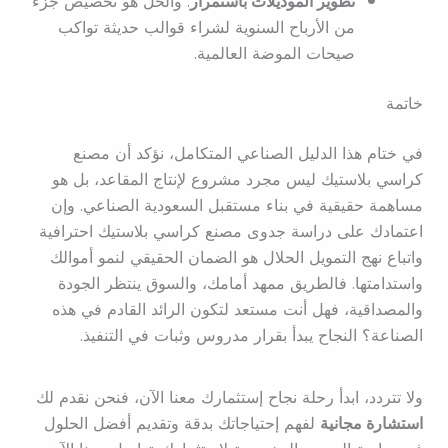
تطوير الموديلات باستمرار
: والحل هو تخصيص جزء
من الأرباح السنوية لشراء قوالب حديثة تواكب
صيحات الموضة العالمية.
خاتمة
في ختام هذا الدليل الصناعي المتكامل، نؤكد أن مصنع
كراسي بلاستيك ليس مجرد مشروع لإنتاج المقاعد، بل هو
مساهمة حقيقية في بناء مستقبل السعودية الصناعي. وإن
اعتمادك على دراسة جدوى مصنع كراسي بلاستيك احترافية
واتباع نهج التمويل الحلال هو الضمان الحقيقي لنمو أموالك
واستدامتها. فالطريق ممهد أمامك، والسوق ينتظر الجودة
والمصداقية، فهل أنت مستعد لتكون الرائد القادم في هذه
الصناعة؟ النجاح يبدأ بقرار مدروس وثبات في التنفيذ.
ولا تتردد، ابدأ رحلة نجاح إستثمارك معنا الآن، فنحن نقدم لك
استشارة مجانية
لفهم إحتياجاتك بدقة وتقديم أفضل الحلول