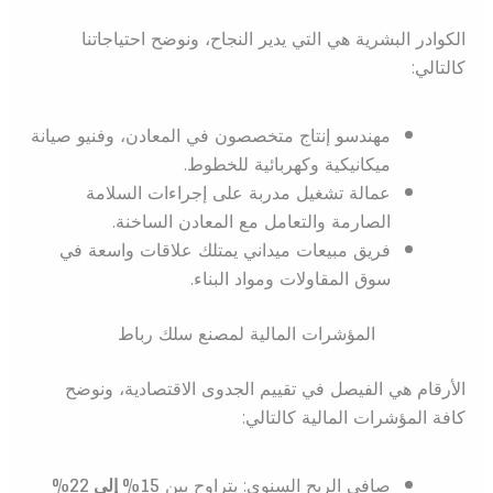
الكوادر البشرية هي التي يدير النجاح، ونوضح احتياجاتنا
كالتالي:
مهندسو إنتاج متخصصون في المعادن، وفنيو صيانة
ميكانيكية وكهربائية للخطوط.
عمالة تشغيل مدربة على إجراءات السلامة
الصارمة والتعامل مع المعادن الساخنة.
فريق مبيعات ميداني يمتلك علاقات واسعة في
سوق المقاولات ومواد البناء.
المؤشرات المالية لمصنع سلك رباط
الأرقام هي الفيصل في تقييم الجدوى الاقتصادية، ونوضح
كافة المؤشرات المالية كالتالي:
صافي الربح السنوي: يتراوح بين
15% إلى 22%