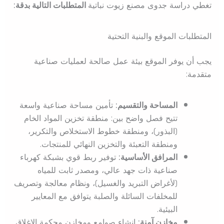
تغطي دراسة جدوى مصنع زيوت نباتية
المتطلبات التالية بدقة:
المتطلبات الموقع والبنية التحتية
يجب أن يوفر الموقع بيئة عمل صالحة لعمليات صناعية
متقدمة:
المساحة والتقسيم:
تأمين مساحة صناعية واسعة
تتيح فصل واضح بين: منطقة تخزين المواد الخام
(البذور)، ومنطقة خطوط الاستخلاص والتكرير،
ومنطقة التعبئة والتخزين النهائي للمنتجات.
المرافق الأساسية:
توفير ربط قوي بشبكة كهرباء
صناعية ذات جهد عالي، ومصدر ثابت للمياه
(لأغراض التبريد والغسيل)، ونظام معالجة وتصريف
للمخلفات السائلة والصلبة يتوافق مع المعايير
البيئية.
مخازن آمنة:
إنشاء صوامع ومخازن محكمة الإغلاق