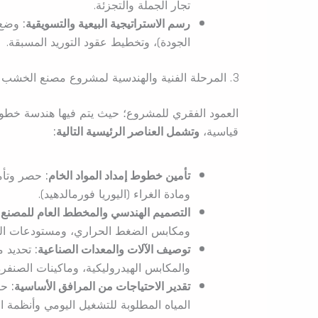
تجار الجملة والتجزئة.
رسم الاستراتيجية البيعية والتسويقية:
وضع خ
الجودة)، وتخطيط عقود التوريد المسبقة.
3. المرحلة الفنية والهندسية لمشروع مصنع الخشب المضغوط
العمود الفقري للمشروع؛ حيث يتم فيها هندسة خطوط
قياسية،
وتشمل العناصر الرئيسية التالية:
تأمين خطوط إمداد المواد الخام:
حصر وتأمي
ومادة الغراء (اليوريا فورمالدهيد).
التصميم الهندسي والمخطط العام للمصنع:
ومكابس الضغط الحراري، ومستودعات الت
توصيف الآلات والمعدات الصناعية:
تحديد م
والمكابس الهيدروليكية، وماكينات الصنفر
تقدير الاحتياجات من المرافق الأساسية:
حسا
المياه المطلوبة للتشغيل اليومي وأنظمة الت