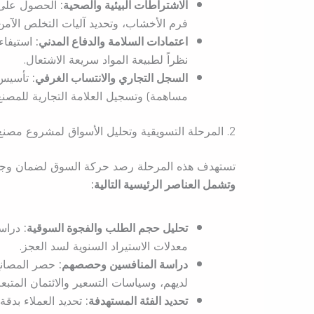
الاشتراطات البيئية والصحية:
الحصول على اع
فرم الأخشاب، وتحديد آليات التخلص الآمن 
اعتمادات السلامة والدفاع المدني:
استيفاء 
نظراً لطبيعة المواد سريعة الاشتعال.
السجل التجاري والانتساب الغرفي:
تأسيس ا
مساهمة) وتسجيل العلامة التجارية للمصنع
2. المرحلة التسويقية وتحليل الأسواق لمشروع مصنع الخشب المضغوط
تستهدف هذه المرحلة رصد حركة السوق لضمان وجود ف
وتشمل العناصر الرئيسية التالية:
تحليل حجم الطلب والفجوة السوقية:
دراسة
معدلات الاستيراد السنوية لسد العجز.
دراسة المنافسين وحصصهم:
حصر المصانع ا
لديهم، وسياسات التسعير والائتمان المتبعة
تحديد الفئة المستهدفة:
تحديد العملاء بدق