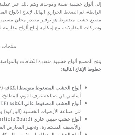
إلى ألواح خشبية صلبة وموحدة. ويتم ذلك عبر عملية
الرابطة، ثم الضغط الحراري الهائل لإنتاج الألواح 
مصنع خشب مضغوط هو توفير مصدر محلي مستمر وموثو
وشركات المقاولات، مع إمكانية إنتاج ألواح مقاومة لل
منتجات
ينتج المصنع ألواح خشبية متعددة الكثافات والمواصف
خطوط الإنتاج التالية:
ألواح الخشب المضغوط متوسط الكثافة (MDF):
أساسي في صناعة غرف النوم، المطابخ، وا
ألواح الخشب المضغوط عالي الكثافة (HDF):
في صناعة الأرضيات الخشبية (الباركيه) و
ألواح خشب حبيبي عاري (Particle Board):
والأسقف المستعارة، وتجهيز المعارض المؤ
ألواح الخشب المغطاة بالميلامين والروكا