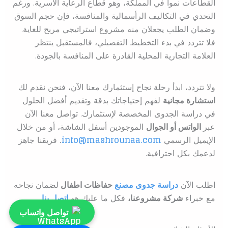
القطاعات نمواً في المملكة، وهو قطاع الرعاية الأسرية. ورغم
التحدي في التكاليف الرأسمالية والمنافسة، فإن حجم السوق
وضمان الطلب يجعلان منه مشروع استراتيجي مربح للغاية.
فلا تتردد في بدء التخطيط التفصيلي، فالمستقبل ينتظر
العلامة التجارية المحلية القادرة على المنافسة بالجودة.
ولا تتردد، ابدأ رحلة نجاح إستثمارك معنا الآن، فنحن نقدم لك
استشارة مجانية
لفهم إحتياجاتك بدقة وتقديم أفضل الحلول
في دراسة الجدوى المخصصة لإستثمارك. تواصل معنا الآن
عبر
الواتس أو الجوال
الموجودين أسفل الشاشة، أو من خلال
الإيميل الرسمي
info@mashrounaa.com
.
فريقنا جاهز
لدعمك بكل احترافية.
اطلب الآن
دراسة جدوى مصنع
حفاظات اطفال
ل
ضمان نجاحه
مع خبراء
شركة مشروعنا،
فكل ما عليك هو
اتصل بنا
تواصل واتساب