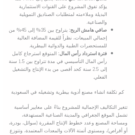
يؤكد تفوق المشروع على القنوات الاستثمارية
البديلة وملاءمته لمتطلبات الصناديق التمويلية
والصناعية.
صافي هامش الربح:
يتراوح بين 35% إلى 45% من
إجمالي المبيعات، نظراً للقيمة المضافة العالية
للمستحضرات الطبية والدوائية البيطرية.
فترة استرداد رأس المال:
المتوقع استرجاع كامل
رأس المال التأسيسي في مدة تتراوح بين 1.5 سنة
إلى 2.5 سنة كحد أقصى من بدء الإنتاج والتشغيل
الفعلي.
كم تكلفة انشاء مصنع أدوية بيطرية وتشغيله في السعودية
تتغير التكاليف الإجمالية للمشروع بناءً على معايير أساسية
تشمل الموقع الجغرافي والمدينة الصناعية المستهدفة،
ومساحة المصنع وعدد خطوط الإنتاج المقررة (سوائل، بودرة،
أو أقراص)، ومستوى أتمتة الآلات والمعدات المعتمدة، وتتوزع