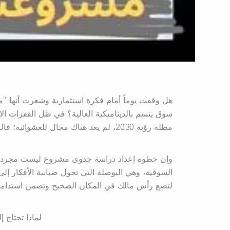
هل وقفت يوماً أمام فكرة استثمارية وشعرت أنها 
سوق يتسم بالديناميكية العالية؟ في ظل القفزات الاق
مظلة رؤية 2030، لم يعد هناك مجال للعشوائية؛ فالنجاح هو حليف من يمتلك المعلومة الدقيقة والتخطيط الرصين.
وإن خطوة إعداد دراسة جدوى مشروع ليست مجرد إ
السوقية، وهي البوصلة التي تحول ضبابية الأفكار إل
لتضع رأس مالك في المكان الصحيح وتضمن استدامة اس
لماذا تحتاج