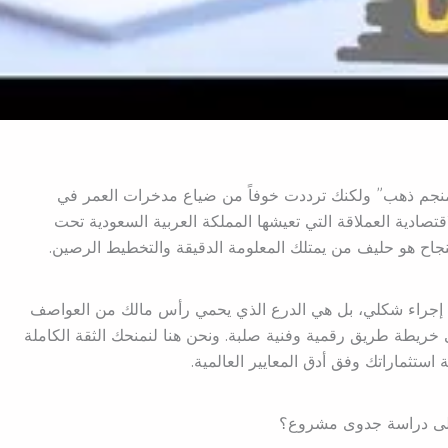
“منجم ذهب” ولكنك ترددت خوفاً من ضياع مدخرات العمر في
تصادية العملاقة التي تعيشها المملكة العربية السعودية تحت
جراء شكلي، بل هي الدرع الذي يحمي رأس مالك من العواصف
ى خريطة طريق رقمية وفنية صلبة. ونحن هنا لنمنحك الثقة الكاملة
تثماراتك وفق أدق المعايير العالمية.
 إلى دراسة جدوى مشروع؟