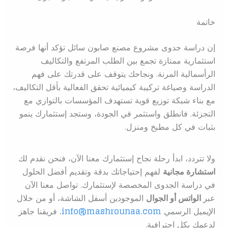
خاتمة
إن دراسة جدوى مشروع مصنع صابون سائل تؤكد أنها فرصة
استثمارية ممتازة تجمع بين الطلب المرتفع والتكاليف
الرأسمالية المرنة. ونجاحك يتوقف على قدرتك على فهم
الدراسة وصياغة تركيبة كيميائية تحقق الفعالية بأقل التكاليف،
مع بناء شبكة توزيع قوية تستهدف المؤسسات بالتوازي مع
التجزئة. فانطلق واستثمر في الجودة، وستجد إستثمارك ينمو
بثبات في كل مطبخ ومنزل.
ولا تتردد، ابدأ رحلة نجاح إستثمارك معنا الآن، فنحن نقدم لك
استشارة مجانية
لفهم إحتياجاتك بدقة وتقديم أفضل الحلول
في دراسة الجدوى المخصصة لإستثمارك. تواصل معنا الآن
عبر
الواتس أو الجوال
الموجودين أسفل الشاشة، أو من خلال
الإيميل الرسمي
info@mashrounaa.com
.
فريقنا جاهز
لدعمك بكل احترافية.