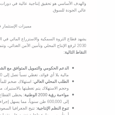
والهدف الأساسي هو تحقيق إنتاجية عالية في دورات
عالي الجودة للسوق.
مميزات الإستثمار 
يشهد قطاع الثروة السمكية والاستزراع المائي في ا
2030 لرفع الإنتاج المحلي وتأمين الأمن الغذائي، وتتمثل أبرز مزايا الاستثمار في مزارع الأسماك في السعودية في
النقاط التالية:
الدعم الحكومي والتمويل المتوافق مع الشر
مالية بلا أي فوائد، تغطي نسباً تصل إلى 70% من النفقات الرأسمالية للمشاريع التي تتبنى النظم الحديثة.
الطلب المحلي العالي:
استهلاك ضخم للمأكو
وحجم الاستهلاك يتم تغطيتها بالاستيراد، 
مواءمة رؤية 2030 الوطنية:
يحظى القطاع ب
إلى 600,000 طن سنوياً، مما يسهل إجراءات التراخيص وتخصيص المواقع للمستثمرين.
تنوع النظم الإنتاجية:
تتيح الجغرافيا السعود
أو تأسيس مزارع داخلية تعتمد على تقنيات ت