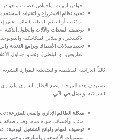
أحواض أمهات، وأحواض حضانة، وأحواض ت
تحديد نظام الاستزراع والتقنيات المستخدمة
المكثفة، أو النظم المغلقة القائمة على إعادة تدوير المياه (RAS
توصيف المعدات والآلات والحلول الذكية:
حص
الأكسجين، والفلاتر الميكانيكية والبيولوج
تحديد سلالات الأسماك وبرامج التغذية والرع
القاروص، أو البلطي)، وتحديد جداول الأع
ثالثاً: الدراسة التنظيمية والتشغيلية للموارد البشرية
تستهدف هذه المرحلة وضع الإطار البشري والإداري الل
السمكية،
وتتمثل في الآتي:
هيكلة الطاقم الإداري والفني للمزرعة:
تحدي
مائي، وأخصائي جودة مياه، وفني صيانة 
توصيف المهام ولوائح التشغيل اليومية:
إعدا
مستويات الأكسجين والملوحة، وحتى عمليات