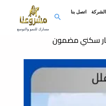
لشركة
اتصل بنا
البحث
مسارك للنمو والتوسع
مار سكني مضمون