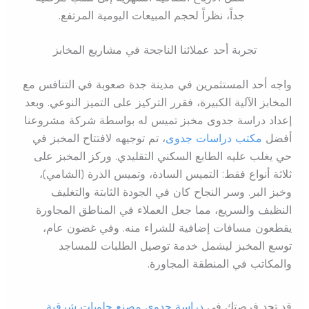
جداً، نظراً لحجم المبيعات اليومية المرتفع.
تجربة أحد عملائنا الناجحة في مشاريع المخابز
واجه أحد المستثمرين في مدينة جدة صعوبة في التنافس مع
المخابز الآلية الكبيرة، فقرر التركيز على التميز النوعي. وبعد
إعداد دراسة جدوى مخبز تميس له بواسطة شركة مشروعنا
أفضل
مكتب دراسات جدوى
، تم توجيهه لافتتاح المخبز في
حي يغلب عليه الطابع السكني التقليدي. وركز المخبز على
ثلاثة أنواع فقط: التميس السادة، وتميس الذرة (الشامي)،
وخبز البر. وسر النجاح كان في الجودة الثابتة والتغليف
النظيف والسريع، مما جعل العملاء في المناطق المجاورة
يقطعون مسافات إضافية للشراء منه. وفي غضون عام،
توسع المخبز ليشمل خدمة توصيل الطلبات للمساجد
والمكاتب في المنطقة المجاورة.
قد تجد فرصتك في
دراسة جدوى مصنع حلويات شرقية