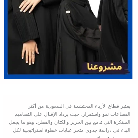
يعتبر قطاع الأزياء المحتشمة في السعودية من أكثر
القطاعات نمو واستقرار، حيث يزداد الإقبال على التصاميم
المبتكرة التي تدمج بين الحرير والكتان والقطن، وهو ما يجعل
البدء في دراسة جدوى متجر عبايات خطوة استراتيجية لكل