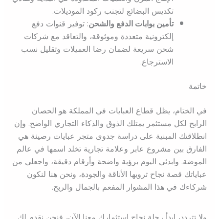
تكديس البضائع لتجنب ركود الموديلات.
تأمين بوابات الدفع والشحن
: توفير قنوات دفع
إلكترونية متعددة وموثوقة، والتعاقد مع شركات
شحن سريعة لضمان رضا العميلات وتقليل نسب
الاسترجاع.
خاتمة
في الختام، يظل قطاع العبايات في المملكة هو الحصان
الرابح لكل مستثمر يمتلك الذوق والذكاء التجاري الواضح. وإن
انطلاقتك المبنية على دراسة جدوى متجر عبايات رصينة هي
الفارق بين مشروع عابر وعلامة تجارية تخلد اسمها في عالم
الموضة. وابدئي اليوم برؤية واضحة وأرقام دقيقة، واجعلي من
عباياتك قصة نجاح ترويها الأناقة والجودة، ونحن هنا لنكون
شركاءك في هذا المشوار المفعم بالجمال والربح.
ولا تتردد، ابدأ رحلة نجاح إستثمارك معنا الآن، فنحن نقدم لك