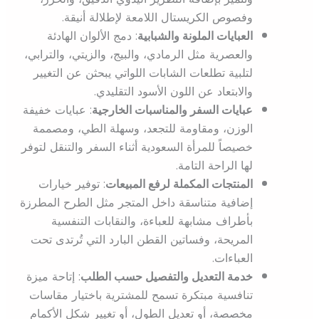
وفصوص الكريستال اللامعة لإطلالة أنيقة.
العبايات الملونة والشبابية
: دمج الألوان الهادئة
والعصرية مثل الرمادي، والبيج، والزيتي، والترابي،
لتلبية تطلعات الشابات اللواتي يبحثن عن التغيير
والابتعاد عن اللون الأسود التقليدي.
عبايات السفر والمناسبات الخارجية
: عبايات خفيفة
الوزن، ومقاومة للتجعد، وسهلة الطي، ومصممة
خصيصاً للمرأة السعودية أثناء السفر والتنقل لتوفر
لها الراحة التامة.
المنتجات المكملة لرفع المبيعات
: توفير خيارات
إضافية متناسقة داخل المتجر مثل الطرح المطرزة
بأطراف مشابهة للعباءة، والنقابات التنفسية
المريحة، وفساتين القطن البارد التي تُرتدى تحت
العباءات.
خدمة التعديل والتفصيل حسب الطلب
: إتاحة ميزة
تنافسية مبتكرة تسمح للمشترية باختيار مقاسات
مخصصة، أو تعديل الطول، أو تغيير شكل الأكمام