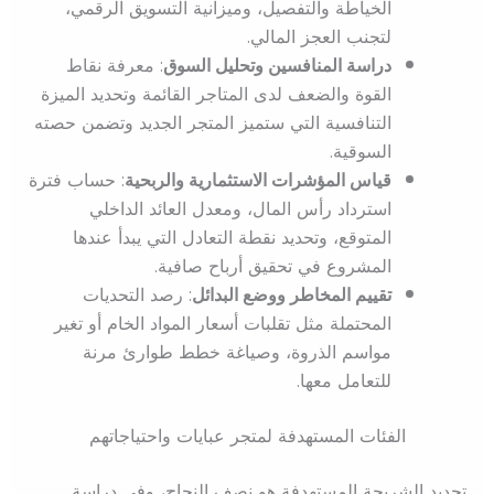
الخياطة والتفصيل، وميزانية التسويق الرقمي،
لتجنب العجز المالي.
دراسة المنافسين وتحليل السوق
: معرفة نقاط
القوة والضعف لدى المتاجر القائمة وتحديد الميزة
التنافسية التي ستميز المتجر الجديد وتضمن حصته
السوقية.
قياس المؤشرات الاستثمارية والربحية
: حساب فترة
استرداد رأس المال، ومعدل العائد الداخلي
المتوقع، وتحديد نقطة التعادل التي يبدأ عندها
المشروع في تحقيق أرباح صافية.
تقييم المخاطر ووضع البدائل
: رصد التحديات
المحتملة مثل تقلبات أسعار المواد الخام أو تغير
مواسم الذروة، وصياغة خطط طوارئ مرنة
للتعامل معها.
الفئات المستهدفة لمتجر عبايات واحتياجاتهم
تحديد الشريحة المستهدفة هو نصف النجاح، وفي دراسة