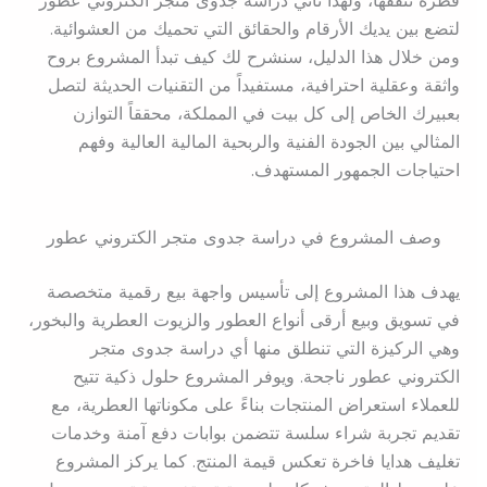
قطرة تنفقها، ولهذا تأتي دراسة جدوى متجر الكتروني عطور
لتضع بين يديك الأرقام والحقائق التي تحميك من العشوائية.
ومن خلال هذا الدليل، سنشرح لك كيف تبدأ المشروع بروح
واثقة وعقلية احترافية، مستفيداً من التقنيات الحديثة لتصل
بعبيرك الخاص إلى كل بيت في المملكة، محققاً التوازن
المثالي بين الجودة الفنية والربحية المالية العالية وفهم
احتياجات الجمهور المستهدف.
وصف المشروع في دراسة جدوى متجر الكتروني عطور
يهدف هذا المشروع إلى تأسيس واجهة بيع رقمية متخصصة
في تسويق وبيع أرقى أنواع العطور والزيوت العطرية والبخور،
وهي الركيزة التي تنطلق منها أي دراسة جدوى متجر
الكتروني عطور ناجحة. ويوفر المشروع حلول ذكية تتيح
للعملاء استعراض المنتجات بناءً على مكوناتها العطرية، مع
تقديم تجربة شراء سلسة تتضمن بوابات دفع آمنة وخدمات
تغليف هدايا فاخرة تعكس قيمة المنتج. كما يركز المشروع