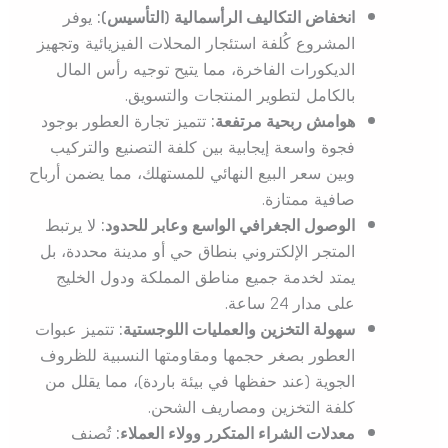
انخفاض التكاليف الرأسمالية (التأسيس):
يوفر
المشروع كُلفة استئجار المحلات الفيزيائية وتجهيز
الديكورات الفاخرة، مما يتيح توجيه رأس المال
بالكامل لتطوير المنتجات والتسويق.
هوامش ربحية مرتفعة:
تتميز تجارة العطور بوجود
فجوة واسعة إيجابية بين كلفة التصنيع والتركيب
وبين سعر البيع النهائي للمستهلك، مما يضمن أرباح
صافية ممتازة.
الوصول الجغرافي الواسع وعابر للحدود:
لا يرتبط
المتجر الإلكتروني بنطاق حي أو مدينة محددة، بل
يمتد لخدمة جميع مناطق المملكة ودول الخليج
على مدار 24 ساعة.
سهولة التخزين والعمليات اللوجستية:
تتميز عبوات
العطور بصغر حجمها ومقاومتها النسبية للظروف
الجوية (عند حفظها في بيئة باردة)، مما يقلل من
كلفة التخزين ومصاريف الشحن.
معدلات الشراء المتكرر وولاء العملاء:
تُصنف