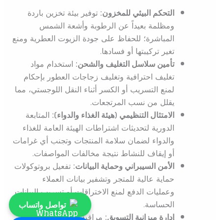
التحكم البيئي للمخزون:
توفير بيئة تخزين باردة
ومظلمة بعيداً عن الرطوبة وأشعة الشمس
المباشرة؛ للحفاظ على جودة الزيوت العطرية ومنع
تغير تركيبتها أو فسادها.
تأمين سلاسل التغليف والشحن:
استخدام مواد
تغليف احترافية وتغليف زجاجات العطور بإحكام
لمنع التسريب أو الكسر أثناء النقل اللوجستي، مما
يقلل من نسب المرتجعات.
الامتثال التنظيمي (هيئة الغذاء والدواء):
المتابعة
الدورية لتحديثات اشتراطات الهيئة العامة للغذاء
والدواء لضمان سلامة المنتجات وتجنب أي غرامات
أو إيقاف للنشاط نتيجة مخالفات المواصفات.
الأمن السيبراني وحماية البيانات:
تفعيل بروتوكولات
حماية عالية للمتجر وتشفير بيانات العملاء
وعمليات الدفع لمنع الاختراقات أو تسريب البيانات
الحساسة.
تواصل واتساب
إدارة ميزانية التسويق:
مراقبة مؤشرات الأداء