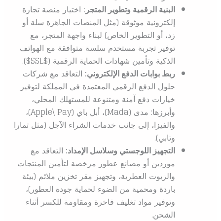
البنية الرقمية وتطوير المتجر:
اختيار منصة تجارة
إلكترونية موثوقة (مثل المنصات الجاهزة سلة أو
زد، أو التطوير الخاص) لبناء واجهة المتجر، مع
توفير تجربة مستخدم سلسة متوافقة مع الهواتف
الذكية وتأمين شهادات الحماية الرقمية (
$SSL$
).
ربط بوابات الدفع الإلكتروني:
التعاقد مع شركات
حلول الدفع الرقمي المعتمدة في المملكة لتوفير
خيارات دفع آمنة ومتنوعة للمستهلك المحلي،
وأبرزها: مدى (
Mada
)، أبل باي (
Apple\ Pay
)،
والفيزا، إلى جانب خدمات الشراء الآجل (مثل تمارا
وتابي).
التجهيز اللوجستي وسلاسل الإمداد:
التعاقد مع
موردين أو مصانع عطور مرخصة لتأمين المنتجات
والزيوت العطرية، وتجهيز مقر تخزين ملائم (بيئة
باردة ومحمية من الضوء لحماية جودة العطور)،
وتوفير مواد تغليف فاخرة ومقاومة للكسر أثناء
الشحن.