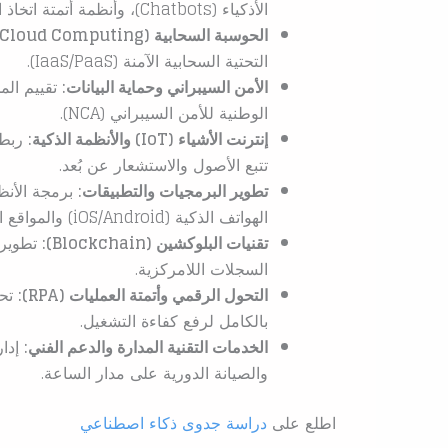
الأذكياء (Chatbots)، وأنظمة أتمتة اتخاذ القرار.
الحوسبة السحابية (Cloud Computing):
التحتية السحابية الآمنة (IaaS/PaaS).
الأمن السيبراني وحماية البيانات:
تقييم الم
الوطنية للأمن السيبراني (NCA).
إنترنت الأشياء (IoT) والأنظمة الذكية:
ربط 
تتبع الأصول والاستشعار عن بُعد.
تطوير البرمجيات والتطبيقات:
الهواتف الذكية (iOS/Android) والمواقع الإلكترونية.
تقنيات البلوكشين (Blockchain):
تطوير 
السجلات اللامركزية.
التحول الرقمي وأتمتة العمليات (RPA):
تحو
بالكامل لرفع كفاءة التشغيل.
الخدمات التقنية المدارة والدعم الفني:
إدار
والصيانة الدورية على مدار الساعة.
اطلع على
دراسة جدوى ذكاء اصطناعي