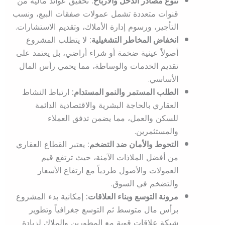
تنوع مصادر الدخل والأرباح:
تحقيق عوائد مالية من
قنوات متعددة تشمل عمولات صفقات البيع، ونسب
التأجير، ورسوم إدارة الأملاك، وتقديم الاستشارات.
انخفاض المخاطر التشغيلية:
لا يتطلب المشروع
أصولاً عينية ضخمة أو شراء أراضي، بل يعتمد على
تقديم الخدمات والوساطة، مما يحمي رأس المال
الأساسي.
الطلب المستمر والنمو المستدام:
ارتباط النشاط
العقاري بالحاجة البشرية والاقتصادية الدائمة
للسكن والعمل، مما يضمن تدفق العملاء
والمستثمرين.
التحوط والأمان ضد التضخم:
يعتبر القطاع العقاري
من أفضل الملاذات الآمنة، حيث ترتفع قيم
العمولات والأصول طردياً مع ارتفاع الأسعار
والتضخم في السوق.
مرونة التوسع وبناء العلاقات:
إمكانية بدء المشروع
برأس مال متوسط ثم التوسع جغرافياً وتطوير
شبكة علاقات قوية مع المطورين والملاك لزيادة