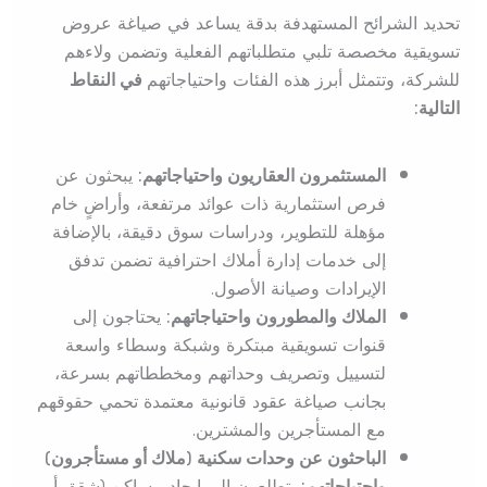
تحديد الشرائح المستهدفة بدقة يساعد في صياغة عروض
تسويقية مخصصة تلبي متطلباتهم الفعلية وتضمن ولاءهم
للشركة، وتتمثل أبرز هذه الفئات واحتياجاتهم
في النقاط
التالية:
المستثمرون العقاريون واحتياجاتهم:
يبحثون عن
فرص استثمارية ذات عوائد مرتفعة، وأراضٍ خام
مؤهلة للتطوير، ودراسات سوق دقيقة، بالإضافة
إلى خدمات إدارة أملاك احترافية تضمن تدفق
الإيرادات وصيانة الأصول.
الملاك والمطورون واحتياجاتهم:
يحتاجون إلى
قنوات تسويقية مبتكرة وشبكة وسطاء واسعة
لتسييل وتصريف وحداتهم ومخططاتهم بسرعة،
بجانب صياغة عقود قانونية معتمدة تحمي حقوقهم
مع المستأجرين والمشترين.
الباحثون عن وحدات سكنية (ملاك أو مستأجرون)
واحتياجاتهم:
يتطلعون إلى إيجاد مساكن (شقق أو