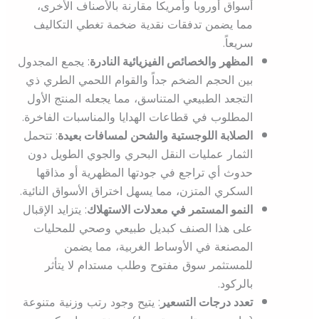
أسواق أوروبا وأمريكا مقارنة بالأصناف الأخرى،
مما يضمن تدفقات نقدية ضخمة تغطي التكاليف
سريعاً.
المظهر والخصائص الفيزيائية النادرة
: يجمع المجدول
بين الحجم الضخم جداً والقوام اللحمي الطري ذي
التجعد الطبيعي المتناسق، مما يجعله المنتج الأول
المطلوب في قطاعات الهدايا والمناسبات الفاخرة.
الصلابة اللوجستية والشحن لمسافات بعيدة
: تتحمل
الثمار عمليات النقل البحري والجوي الطويل دون
حدوث أي تراجع في جودتها المظهرية أو مذاقها
السكري المتزن، مما يسهل اختراق الأسواق النائية.
النمو المستمر في معدلات الاستهلاك
: يتزايد الإقبال
على هذا الصنف كبديل طبيعي وصحي للمحليات
المصنعة في الأوساط الغربية، مما يضمن
للمستثمر سوق مفتوح وطلب مستدام لا يتأثر
بالركود.
تعدد درجات التسعير
: يتيح وجود رتب وزنية متنوعة