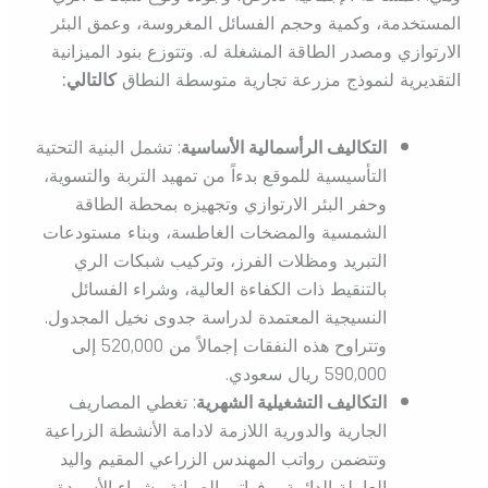
المستخدمة، وكمية وحجم الفسائل المغروسة، وعمق البئر
الارتوازي ومصدر الطاقة المشغلة له. وتتوزع بنود الميزانية
التقديرية لنموذج مزرعة تجارية متوسطة النطاق
كالتالي:
التكاليف الرأسمالية الأساسية
: تشمل البنية التحتية
التأسيسية للموقع بدءاً من تمهيد التربة والتسوية،
وحفر البئر الارتوازي وتجهيزه بمحطة الطاقة
الشمسية والمضخات الغاطسة، وبناء مستودعات
التبريد ومظلات الفرز، وتركيب شبكات الري
بالتنقيط ذات الكفاءة العالية، وشراء الفسائل
النسيجية المعتمدة لدراسة جدوى نخيل المجدول.
وتتراوح هذه النفقات إجمالاً من 520,000 إلى
590,000 ريال سعودي.
التكاليف التشغيلية الشهرية
: تغطي المصاريف
الجارية والدورية اللازمة لادامة الأنشطة الزراعية
وتتضمن رواتب المهندس الزراعي المقيم واليد
العاملة الدائمة، وفواتير الصيانة وشراء الأسمدة