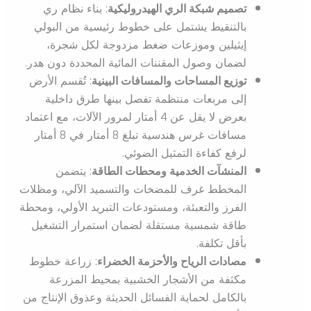
تصميم شبكة الري الهيدروليكية
: بناء نظام ري
بالتنقيط يشتمل على خطوط رئيسية من البولي
إيثيلين وموزعات ضغط مزدوجة لكل شجرة،
لضمان وصول المقننات المائية المحددة دون هدر.
توزيع المساحات والمسافات البينية
: تُقسم الأرض
إلى مربعات منتظمة تفصل بينها طرق داخلية
بعرض لا يقل عن 4 أمتار لمرور الآلات، مع اعتماد
مسافات غرس هندسية تبلغ 8 أمتار في 8 أمتار
لرفع كفاءة التمثيل الضوئي.
المنشآت الخدمية ومحطات الطاقة
: يتضمن
المخطط غرف للمضخات والتسميد الآلي، ومظلات
الفرز والتعبئة، ومستودعات التبريد الأولي، ومحطة
طاقة شمسية مستقلة لضمان استمرار التشغيل
بأقل تكلفة.
مصادات الرياح والأحزمة الخضراء
: زراعة خطوط
مكثفة من الأشجار الخشبية بمحيط المزرعة
بالكامل لحماية الفسائل الحديثة وعذوق الإنتاج من