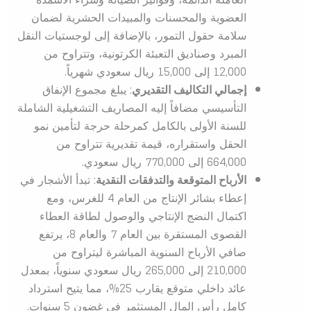
العضوية والمحسنات والمبيدات الحشرية لضمان
سلامة حقول التمور، بالإضافة إلى لوجستيات النقل
المبرد وصناديق التعبئة الكرتونية، وتتراوح من
12,000 إلى 15,000 ريال سعودي شهرياً.
إجمالي التكاليف التقديري
: يبلغ مجموع الإنفاق
التأسيسي مضافاً إليه المصاريف التشغيلية الشاملة
للسنة الأولى بالكامل كمرحلة حرجة لتأمين نمو
الحقل واستقراره، قيمة تقديرية تتراوح من
664,000 إلى 770,000 ريال سعودي.
الأرباح المتوقعة والتدفقات النقدية
: تبدأ الأشجار في
إعطاء بشائر الإنتاج من العام 4 للغرس، ومع
اكتمال النضج الإنتاجي والوصول لطاقة العطاء
القصوى المستقرة بين العام 7 والعام 8، يرتفع
صافي الأرباح السنوية المباشرة ليتراوح من
210,000 إلى 265,000 ريال سعودي سنوياً، بمعدل
عائد داخلي متوقع يقارب 25%، مما يتيح استرداد
كامل رأس المال المستثمر في غضون 5 سنوات.