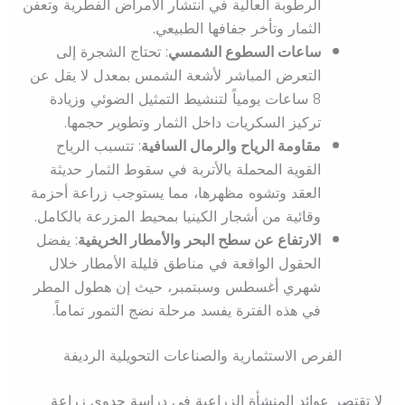
الرطوبة العالية في انتشار الأمراض الفطرية وتعفن
الثمار وتأخر جفافها الطبيعي.
ساعات السطوع الشمسي
: تحتاج الشجرة إلى
التعرض المباشر لأشعة الشمس بمعدل لا يقل عن
8 ساعات يومياً لتنشيط التمثيل الضوئي وزيادة
تركيز السكريات داخل الثمار وتطوير حجمها.
مقاومة الرياح والرمال السافية
: تتسبب الرياح
القوية المحملة بالأتربة في سقوط الثمار حديثة
العقد وتشوه مظهرها، مما يستوجب زراعة أحزمة
وقائية من أشجار الكينيا بمحيط المزرعة بالكامل.
الارتفاع عن سطح البحر والأمطار الخريفية
: يفضل
الحقول الواقعة في مناطق قليلة الأمطار خلال
شهري أغسطس وسبتمبر، حيث إن هطول المطر
في هذه الفترة يفسد مرحلة نضج التمور تماماً.
الفرص الاستثمارية والصناعات التحويلية الرديفة
لا تقتصر عوائد المنشأة الزراعية في دراسة جدوى زراعة