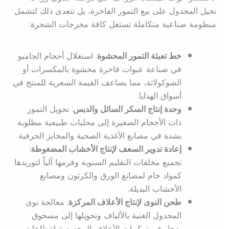
نخيل المجدول على بيع التمور الفاخرة، بل تتعدى ذلك لتشمل
منظومة صناعية متكاملة تستغل كافة مخرجات الشجرة:
خط تعبئة التمور المحشوة
: استغلال أحجام الجامبو
في صناعة عبوات فاخرة محشوة بالمكسرات أو
الشوكولاتة، مما يضاعف القيمة السعرية للمنتج في
أسواق الهدايا.
وحدة إنتاج السكر السائل والدبس
: تحويل التمور
ذات الأحجام الصغيرة إلى محليات طبيعية مطلوبة
بشدة في مصانع الأغذية الصحية والمخابز الحرفية.
إعادة تدوير السعف لإنتاج الأخشاب المضغوطة
:
تجميع مخلفات التقليم السنوية وفرمها آلياً لتوريدها
كمواد خام لمصانع الورق والكرتون ومصانع
الأخشاب البديلة.
طحن النوى لإنتاج الأعلاف المركزة
: معالجة نوى
المجدول الغنية بالألياف وتحويلها إلى مسحوق
يدخل في تركيبات الأعلاف المخصصة لقطاعات