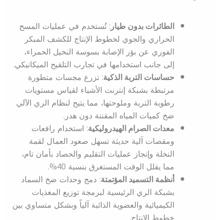
الطائرات بدون طيار
: تُستخدم في عمليات المسح
الحراري والجوي لخطوط الإنتاج للكشف المبكر
الفوري عن بؤر الإصابة بسوسة النخيل الحمراء،
إلى جانب استخدامها في تجارب التلقيح الميكانيكي.
حساسات التربة الذكية
: تزرع مجسات متطورة
مرتبطة بشبكة إنترنت الأشياء لقياس مستويات
رطوبة التربة وملوحتها، مما يتيح لنظام الري الآلي
ضخ كميات المياه المقننة دون هدر.
معدات الصرام الهيدروليكية
: استخدام رافعات
ومقصات آلية حديثة تسهل صعود العمال لقمة
النخلة وإنجاز عمليات التقليم والحصاد بأمان تام،
مما يقلل الوقت المستغرق بنسبة 40%.
أنظمة التسميد المؤتمتة
: دمج وحدات ضخ السماد
بشبكة الري الرئيسية لبرمجة توزيع المغذيات
الكيميائية والعضوية الذائبة آلياً وبشكل متساوي بين
خطوط الإنتاج.