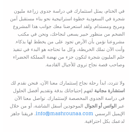
في الختام، يمثل استثمارك في دراسة جدوى زراعة مليون
شجرة في السعودية خطوة استراتيجية نحو بناء مستقبل آمن
ومربح ومستدام. ولقد استعرضنا معك جوانب هذا المشروع
الضخم من منظور خبير يسعى لنجاحك، ونحن في مكتب
مشروعنا نؤمن بأن الأرض تجود على من يخطط لها بذكاء.
وأنت الآن تملك الخريطة، وكل ما تحتاجه هو البدء في تنفيذ
حلم المليون شجرة لتكون جزء من نهضة المملكة الخضراء
وصاحب قصة نجاح تروى للأجيال القادمة.
ولا تتردد، ابدأ رحلة نجاح إستثمارك معنا الآن، فنحن نقدم لك
استشارة مجانية
لفهم إحتياجاتك بدقة وتقديم أفضل الحلول
في دراسة الجدوى المخصصة لإستثمارك. تواصل معنا الآن
عبر
الواتس أو الجوال
الموجودين أسفل الشاشة، أو من خلال
الإيميل الرسمي
info@mashrounaa.com
.
فريقنا جاهز
لدعمك بكل احترافية.