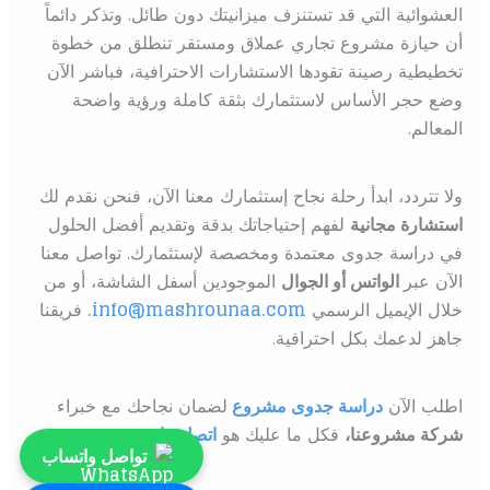
العشوائية التي قد تستنزف ميزانيتك دون طائل. وتذكر دائماً
أن حيازة مشروع تجاري عملاق ومستقر تنطلق من خطوة
تخطيطية رصينة تقودها الاستشارات الاحترافية، فباشر الآن
وضع حجر الأساس لاستثمارك بثقة كاملة ورؤية واضحة
المعالم.
ولا تتردد، ابدأ رحلة نجاح إستثمارك معنا الآن، فنحن نقدم لك
استشارة مجانية
لفهم إحتياجاتك بدقة وتقديم أفضل الحلول
في دراسة جدوى معتمدة ومخصصة لإستثمارك. تواصل معنا
الآن عبر
الواتس أو الجوال
الموجودين أسفل الشاشة، أو من
خلال الإيميل الرسمي
info@mashrounaa.com
.
فريقنا
جاهز لدعمك بكل احترافية.
اطلب الآن
دراسة جدوى مشروع
ل
ضمان نجاحك مع خبراء
شركة مشروعنا،
فكل ما عليك هو
اتصل بنا
تواصل واتساب