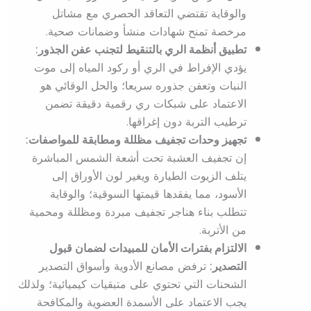
والوقاية تقتضي التعاقد الحصري مع مشاتل
مرخصة تمنح شهادات منشأ وضمانات صحية.
تطبيق أنظمة الري بالتنقيط لتجنب عفن الجذور:
يؤدي الإفراط في الري أو ركود المياه إلى موت
النبات وتعفن جذوره سريعا؛ والحل الوقائي هو
الاعتماد على شبكات ري رقمية دقيقة تضمن
ترطيب التربة دون إغراقها.
تجهيز وحدات تجفيف مظللة ومطابقة للمواصفات:
إن تجفيف العشبة تحت أشعة الشمس المباشرة
يتلف الزيوت الطيارة ويغير لون الأوراق إلى
الأسود، مما يفقدها قيمتها السوقية؛ والوقاية
تتطلب بناء هناجر تجفيف مبردة ومظللة ومحمية
من الأتربة.
الالتزام بفترات الأمان للمبيدات لضمان قبول
التصدير:
ترفض مصانع الأدوية وأسواق التصدير
الشحنات التي تحتوي على متبقيات كيميائية؛ ولذلك
يجب الاعتماد على الأسمدة العضوية والمكافحة