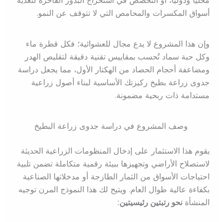
محلياً ودولياً، أو التخصص في استخراج البذور الفاخرة لتغذية
أسواق المكسرات والمحامص التي لا تتوقف عن النمو.
وإن هذا المشروع لا يدع مجال للعشوائية؛ فكل قطرة ماء
وكل حبة سماد تُحسب بمقاييس تقنية دقيقة لتقليص الهدر
ومضاعفة أحجام الحصاد من الهكتار الأول، مما يجعل دراسة
جدوى زراعة بطيخ ركيزتك الأساسية لبناء أصول زراعية
مستدامة ذات ربحية مضمونة.
وصف المشروع في دراسة جدوى زراعة البطيخ
يقوم هذا الاستثمار على إدخال المنظومات الزراعية الحديثة
لاستصلاح الأراضي وتجهيزها ببيئة رقمية متكاملة تضمن تلبية
احتياجات الأسواق من الثمار الطازجة أو مدخلاتها الصناعية
بكفاءة عالية طوال العام. ويتيح لك هذا النموذج المرن توجيه
المنشأة
نحو رتبتين رئيسيتين: