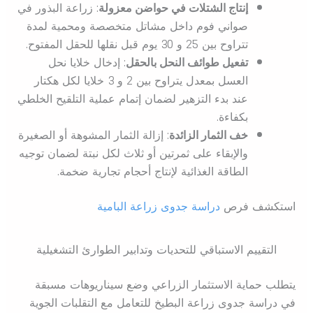
إنتاج الشتلات في حواضن معزولة
: زراعة البذور في
صواني فوم داخل مشاتل متخصصة ومحمية لمدة
تتراوح بين 25 و 30 يوم قبل نقلها للحقل المفتوح.
تفعيل طوائف النحل بالحقل
: إدخال خلايا نحل
العسل بمعدل يتراوح بين 2 و 3 خلايا لكل هكتار
عند بدء التزهير لضمان إتمام عملية التلقيح الخلطي
بكفاءة.
خف الثمار الزائدة
: إزالة الثمار المشوهة أو الصغيرة
والإبقاء على ثمرتين أو ثلاث لكل نبتة لضمان توجيه
الطاقة الغذائية لإنتاج أحجام تجارية ضخمة.
استكشف فرص
دراسة جدوى زراعة البامية
التقييم الاستباقي للتحديات وتدابير الطوارئ التشغيلية
يتطلب حماية الاستثمار الزراعي وضع سيناريوهات مسبقة
في دراسة جدوى زراعة البطيخ للتعامل مع التقلبات الجوية