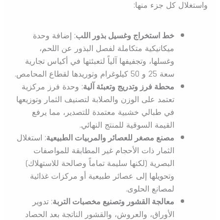
واستغلال كل جزء منها:
خط استخراج وغسيل بذور اللب
: إضافة وحدة
ميكانيكية متكاملة لفصل البذور عن اللحم،
وغسلها، وتجفيفها آلياً لتعبئتها في أكياس تجارية
سعة 25 و 50 كيلوغرام وتوريدها لقطاع المحامص.
محطة فرز وتدريج وتعبئة آلية
: وحدة فرز مركزية
تعتمد على الوزن والصلابة لتصنيف الثمار وتوزيعها
في طبالي خشبية معتمدة للتصدير، مما يرفع
القيمة السوقية للمنتج النهائي.
مصنع مصغر للعصائر والمربيات الطبيعية
: استغلال
الثمار ذات الأحجام غير المطابقة للمواصفات
البصرية (لكنها سليمة تماماً وصالحة للاستهلاك)
وتحويلها إلى عصائر طبيعية أو مركزات غذائية
لمصانع الحلوى.
معالجة القشور وتصنيع مخصبات التربة
: تدوير
الأوراق، والعروش، والقشور الناتجة بعد الحصاد