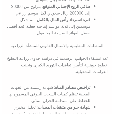
صافي الربح الإجمالي المتوقع
: يتراوح من 190000
إلى 260000 ريال سعودي لكل موسم زراعي.
فترة استرداد رأس المال بالكامل
: تتم خلال
موسمين إلى ثلاثة مواسم إنتاجية فعلية كحد أقصى
بفضل العوائد السريعة للمحصول.
المتطلبات التنظيمية والامتثال القانوني للمنشأة الزراعية
يُعد استيفاء الجوانب الرسمية في دراسة جدوى زراعة البطيخ
خطوة جوهرية لتأمين تعاقدات التوريد الكبرى وتجنب
الغرامات التشغيلية:
تراخيص مصادر المياه
: شهادة رسمية من الجهات
المعنية تنظم كميات السحب الجوفي المسموح بها
للحفاظ على استدامة الخزان المائي.
شهادة خلو من متبقيات المبيدات
: تحليل مخبري
معتمد يثبت مطابقة المحصول للحدود الآمنة، وهو