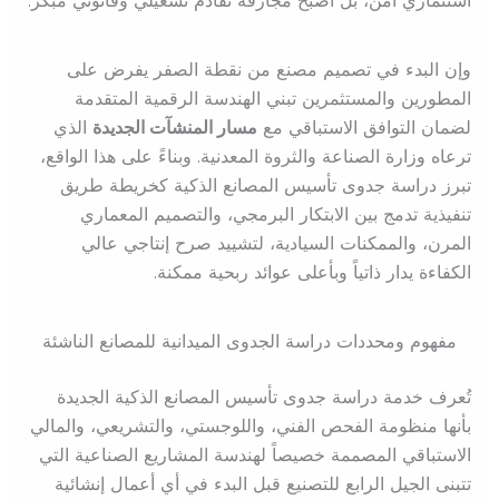
استثماري آمن، بل أصبح مجازفة تقادم تشغيلي وقانوني مبكر.
وإن البدء في تصميم مصنع من نقطة الصفر يفرض على
المطورين والمستثمرين تبني الهندسة الرقمية المتقدمة
لضمان التوافق الاستباقي مع
مسار المنشآت الجديدة
الذي
ترعاه وزارة الصناعة والثروة المعدنية. وبناءً على هذا الواقع،
تبرز دراسة جدوى تأسيس المصانع الذكية كخريطة طريق
تنفيذية تدمج بين الابتكار البرمجي، والتصميم المعماري
المرن، والممكنات السيادية، لتشييد صرح إنتاجي عالي
الكفاءة يدار ذاتياً وبأعلى عوائد ربحية ممكنة.
مفهوم ومحددات دراسة الجدوى الميدانية للمصانع الناشئة
تُعرف خدمة دراسة جدوى تأسيس المصانع الذكية الجديدة
بأنها منظومة الفحص الفني، واللوجستي، والتشريعي، والمالي
الاستباقي المصممة خصيصاً لهندسة المشاريع الصناعية التي
تتبنى الجيل الرابع للتصنيع قبل البدء في أي أعمال إنشائية