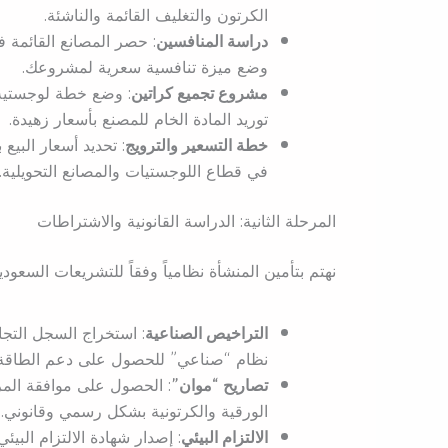
الكرتون والتغليف القائمة والناشئة.
دراسة المنافسين
: حصر المصانع القائمة 
وضع ميزة تنافسية سعرية لمشروعك.
مشروع تجميع كراتين
: وضع خطة لوجستية 
توريد المادة الخام للمصنع بأسعار زهيدة.
خطة التسعير والترويج
: تحديد أسعار البيع
في قطاع اللوجستيات والمصانع التحويلية.
المرحلة الثانية: الدراسة القانونية والاشتراطات
نهتم بتأمين المنشأة نظامياً وفقاً للتشريعات السعودي
التراخيص الصناعية
: استخراج السجل التج
نظام “صناعي” للحصول على دعم الطاقة.
تصاريح “موان”
: الحصول على موافقة المر
الورقية والكرتونية بشكل رسمي وقانوني.
الالتزام البيئي
: إصدار شهادة الالتزام الب