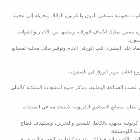
مة تحويلية تستقبل الورق والكرتون الهالك وتحويله إلى عجينة
ة تضمن تفكيك الألياف الورقية وتنقيتها من الأحبار والشوائب
تورد.
عتماد على استيراد اللب الورقي الخام وتوفير بدائل محلية لمصانع
 اعادة تدوير الورق في السعودية
صب الصناعة الوطنية، ونذكر جميع المنتجات الممكنة كالتالي:
ي تطلبه مصانع الصناديق الكرتونية لاستخدامه في الطبقات
ق كرتونية مجهزة بالكامل للشحن والتخزين، وتستهدف قطاع
ات اللوجستية.
ل الأكواب الورقية التي يتم تشكيلها من العجينة المباشرة