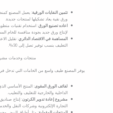
تثمين النفايات الورقية
: يعمل المصنع كمنظو
ورق نقية يعاد تشكيلها لمنتجات جديدة.
اعاده تصنيع الورق
: استخدام تقنيات متطور
لإنتاج ورق جديد بجودة منافسة للخام المس
المساهمة في الاقتصاد الدائري
: تقليل الا
التغليف بنسب توفير تصل إلى 30%.
منتجات وخدمات مشروع
يوفر المصنع طيف واسع من الخامات التي تدخل في ع
لفائف الورق المقوى
: المنتج الأساسي الذ
الداخلية والخارجية للتغليف والتعليب.
مشروع إعادة تدوير الكرتون
: إنتاج صنادي
التجارة الإلكترونية وشركات النقل والخدم
المنتجات المقولبة
: مثل أطباق البيض وحوام