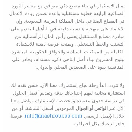
يمثل الاستثمار في بناء مصنع ذكي متوافق مع معايير الثورة
الصناعية الرابعة خطوة مستقبلية واعدة تضمن ريادة الأعمال
في القطاع الصناعي داخل المملكة العربية السعودية. وإن
الاعتماد على منهجية هندسية دقيقة في التأهيل للتقديم على
مبادرة مصانع المستقبل يحمي رأس المال الرأسمالية من
التشتت والخطأ التشغيلي، ويمنحه فرصة ذهبية للاستفادة
الكاملة من الممكنات السيادية والحوافز الحكومية المباشرة،
ليتوج المشروع ببناء أصل إنتاجي ذكي، مستدام، وقادر على
المنافسة بقوة على الصعيدين المحلي والدولي.
ولا تتردد، ابدأ رحلة نجاح إستثمارك معنا الآن، فنحن نقدم لك
استشارة مجانية
لفهم إحتياجاتك بدقة وتقديم أفضل الحلول
في دراسة جدوى معتمدة ومخصصة لإستثمارك. تواصل معنا
الآن عبر
الواتس أو الجوال
الموجودين أسفل الشاشة، أو من
خلال الإيميل الرسمي
info@mashrounaa.com
.
فريقنا
جاهز لدعمك بكل احترافية.