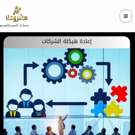
خطي
لى
لمحتوى
مسارك للنمو والتوسع