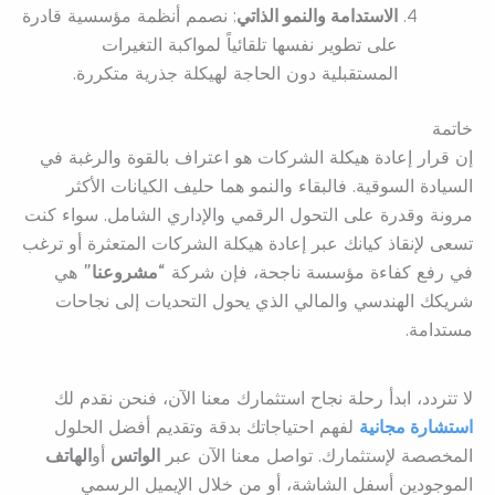
الاستدامة والنمو الذاتي
: نصمم أنظمة مؤسسية قادرة
على تطوير نفسها تلقائياً لمواكبة التغيرات
المستقبلية دون الحاجة لهيكلة جذرية متكررة.
خاتمة
إن قرار إعادة هيكلة الشركات هو اعتراف بالقوة والرغبة في
السيادة السوقية. فالبقاء والنمو هما حليف الكيانات الأكثر
مرونة وقدرة على التحول الرقمي والإداري الشامل. سواء كنت
تسعى لإنقاذ كيانك عبر إعادة هيكلة الشركات المتعثرة أو ترغب
في رفع كفاءة مؤسسة ناجحة، فإن شركة
“مشروعنا”
هي
شريكك الهندسي والمالي الذي يحول التحديات إلى نجاحات
مستدامة.
لا تتردد، ابدأ رحلة نجاح استثمارك معنا الآن، فنحن نقدم لك
استشارة مجانية
لفهم احتياجاتك بدقة وتقديم أفضل الحلول
المخصصة لإستثمارك. تواصل معنا الآن عبر
الواتس
أو
الهاتف
الموجودين أسفل الشاشة، أو من خلال الإيميل الرسمي