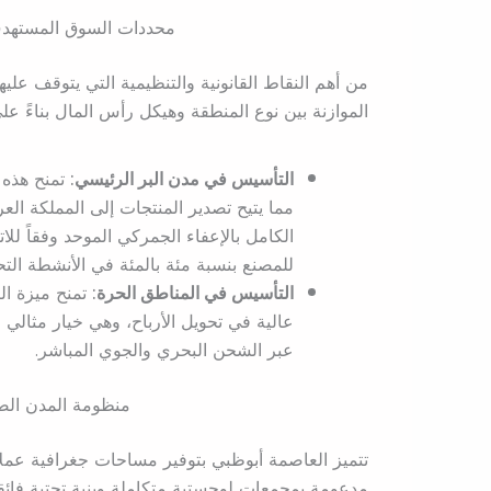
محددات السوق المستهدف:
من أهم النقاط القانونية والتنظيمية التي يتوقف عليه
الموازنة بين نوع المنطقة وهيكل رأس المال بناءً عل
التأسيس في مدن البر الرئيسي:
تمنح هذه 
مما يتيح تصدير المنتجات إلى المملكة الع
الكامل بالإعفاء الجمركي الموحد وفقاً للا
للمصنع بنسبة مئة بالمئة في الأنشطة التحو
التأسيس في المناطق الحرة:
تمنح ميزة الت
عالية في تحويل الأرباح، وهي خيار مثالي ل
عبر الشحن البحري والجوي المباشر.
منظومة المدن الصن
تتميز العاصمة أبوظبي بتوفير مساحات جغرافية عملا
مدعومة بمجمعات لوجستية متكاملة وبنية تحتية فائقة